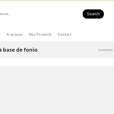
Search
l
A propos
Nos Produits
Contact
à base de fonio
La maison