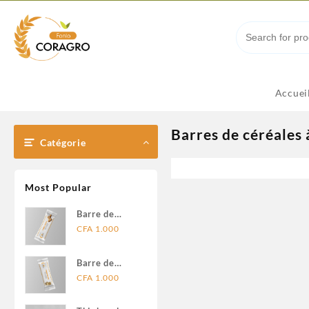
Accuei
Barres de céréales 
Catégorie
Most Popular
Barre de
céréales
CFA
1.000
fonio choco
Barre de
céréales
CFA
1.000
fonio fruits
secs