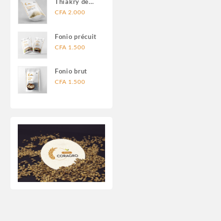
Thiakry de
Fonio
CFA
2.000
Fonio précuit
CFA
1.500
Fonio brut
CFA
1.500